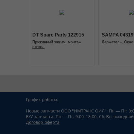
DT Spare Parts 122915
SAMPA 04319
Пружинный зажим, монтаж
Держатель, Окно
стекол
График работы:
Новые запчасти ООО "ИМТРАНС ОИЛ":
Пн — Пт: 9:
Б/У запчасти:
Пн — Пт: 9:00–18:00.
Сб, Вс: выходной
Договор-оферта