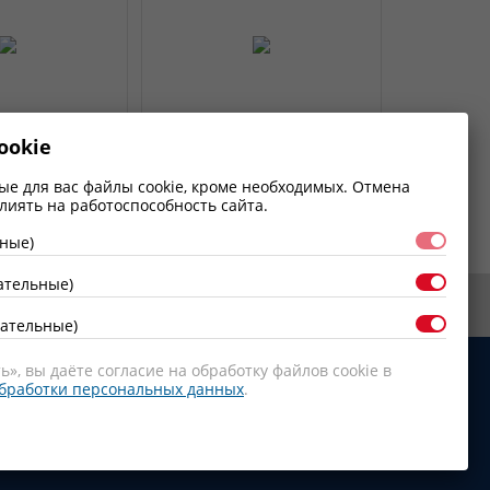
ht KX1821D
Wabco 4329012282
ookie
ный
Фильтр патрон осушителя
воздуха
ые для вас файлы cookie, кроме необходимых. Отмена
лиять на работоспособность сайта.
ьные)
ательные)
ательные)
», вы даёте согласие на обработку файлов cookie в
бработки персональных данных
.