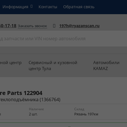
Информация
Контакты
Обратная связь
50-17-18
197h@ryazanscan.ru
Заказать звонок
вной центр
Сервисный и кузовной
Автомобили
центр Тула
KAMAZ
re Parts
122904
теклоподъёмника (1366764)
Наличие
Склад
е
2 шт.
Рязань 197км