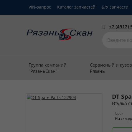
VIN-запрос
Каталог запчастей
Б/У запчасти
+7 (4912) 
Группа компаний
Сервисный и кузо
"РязаньСкан"
Рязань
DT Spa
Втулка с
Срок
На склад