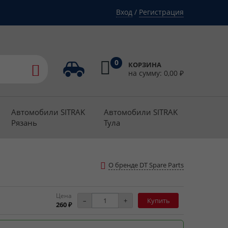
Вход
/
Регистрация
0
КОРЗИНА
на сумму:
0,00
₽
Автомобили SITRAK
Автомобили SITRAK
Рязань
Тула
О бренде DT Spare Parts
Цена
–
+
Купить
260 ₽