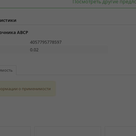
Посмотреть другие предл
ристики
очника ABCP
4057795778597
0.02
имость
формации о применимости